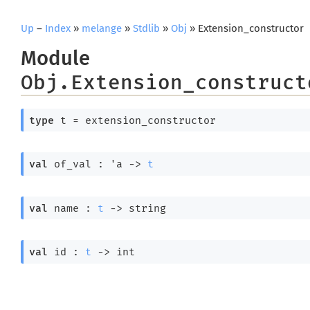
Up
–
Index
»
melange
»
Stdlib
»
Obj
» Extension_constructor
Module
Obj.Extension_construct
type
 t
 = extension_constructor
val
 of_val : 
'a
->
t
val
 name : 
t
->
 string
val
 id : 
t
->
 int