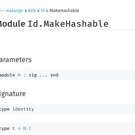
p
–
melange
»
Belt
»
Id
» MakeHashable
Module
Id.MakeHashable
arameters
module
M
 : 
sig
 ... 
end
ignature
type
 identity
type
 t
 = 
M.t