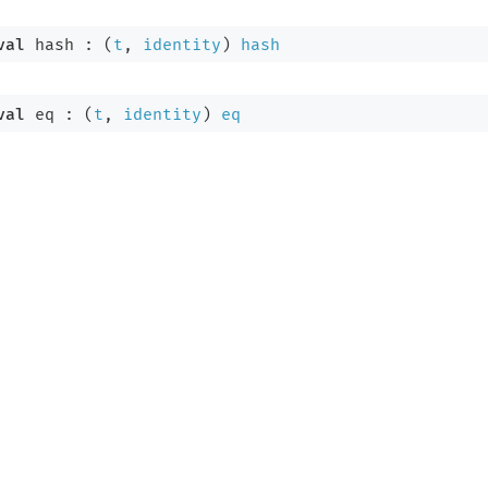
val
 hash : 
(
t
, 
identity
)
hash
val
 eq : 
(
t
, 
identity
)
eq