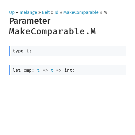
Up
–
melange
»
Belt
»
Id
»
MakeComparable
» M
Parameter
MakeComparable.M
type
 t
;
let
 cmp: 
t
=>
t
=>
 int;