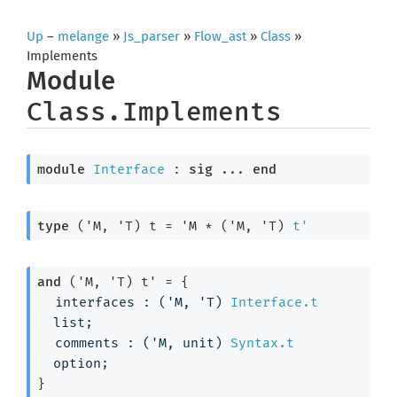
Up
–
melange
»
Js_parser
»
Flow_ast
»
Class
»
Implements
Module
Class.Implements
module
Interface
 : 
sig
 ... 
end
type
('M, 'T) t
 = 
'M
 * 
(
'M
, 
'T
)
t'
and
('M, 'T) t'
 = 
{
interfaces : 
(
'M
, 
'T
)
Interface.t
list
;
comments : 
(
'M
, unit)
Syntax.t
option
;
}