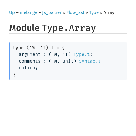
Up
–
melange
»
Js_parser
»
Flow_ast
»
Type
» Array
Module
Type.Array
type
('M, 'T) t
 = 
{
argument : 
(
'M
, 
'T
)
Type.t
;
comments : 
(
'M
, unit)
Syntax.t
option
;
}