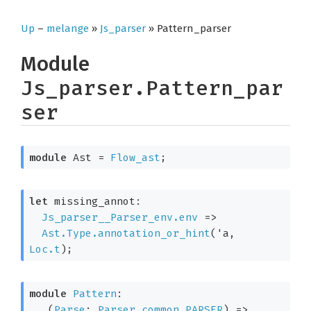
Up
–
melange
»
Js_parser
» Pattern_parser
Module
Js_parser.Pattern_par
ser
module
 Ast
 = 
Flow_ast
;
let
 missing_annot: 

Js_parser__Parser_env.env
=>
Ast.Type.annotation_or_hint
(
'a
, 
Loc.t
)
;
module
Pattern
: 

 (
Parse
: 
Parser_common.PARSER
) 
=>