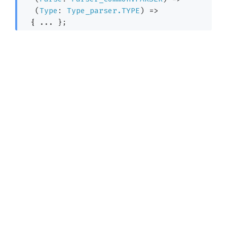
 (
Type
: 
Type_parser.TYPE
) 
=>
  { ... }
;