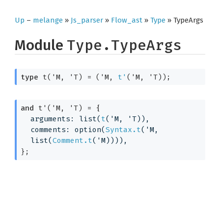
Up
–
melange
»
Js_parser
»
Flow_ast
»
Type
» TypeArgs
Module
Type.TypeArgs
type
 t('M, 'T)
 = 
(
'M
, 
t'
(
'M
, 
'T
)
)
;
and
 t'('M, 'T)
 = 
{
arguments: list(
t
(
'M
, 
'T
)
),
comments: option(
Syntax.t
(
'M
, 
list(
Comment.t
(
'M
)))
),
}
;