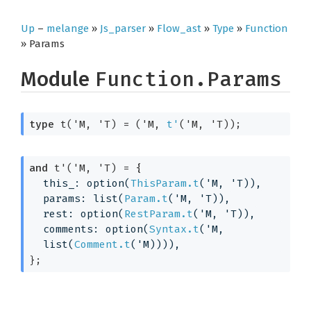
Up
–
melange
»
Js_parser
»
Flow_ast
»
Type
»
Function
» Params
Module
Function.Params
type
 t('M, 'T)
 = 
(
'M
, 
t'
(
'M
, 
'T
)
)
;
and
 t'('M, 'T)
 = 
{
this_: option(
ThisParam.t
(
'M
, 
'T
)
),
params: list(
Param.t
(
'M
, 
'T
)
),
rest: option(
RestParam.t
(
'M
, 
'T
)
),
comments: option(
Syntax.t
(
'M
, 
list(
Comment.t
(
'M
)))
),
}
;