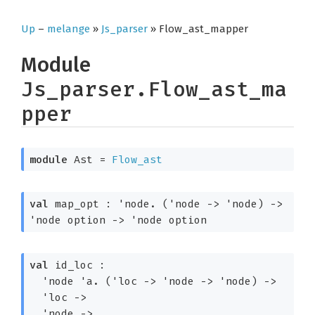
Up
–
melange
»
Js_parser
» Flow_ast_mapper
Module
Js_parser.Flow_ast_ma
pper
module
 Ast
 = 
Flow_ast
val
 map_opt : 'node. 
(
'node
->
'node
)
->
'node
 option
->
'node
 option
val
 id_loc : 

  'node 'a. 
(
'loc
->
'node
->
'node
)
->
'loc
->
'node
->