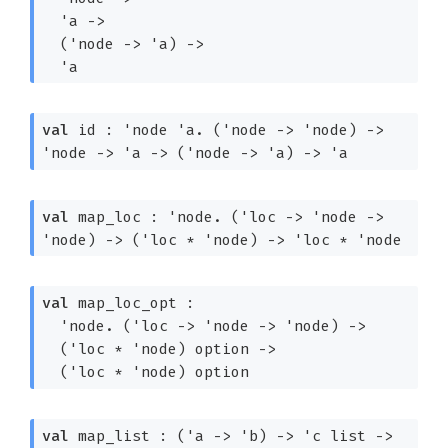
'a
->
(
'node
->
'a
)
->
'a
val
 id : 'node 'a. 
(
'node
->
'node
)
->
'node
->
'a
->
(
'node
->
'a
)
->
'a
val
 map_loc : 'node. 
(
'loc
->
'node
->
'node
)
->
(
'loc
 * 
'node
)
->
'loc
 * 
'node
val
 map_loc_opt : 

  'node. 
(
'loc
->
'node
->
'node
)
->
(
'loc
 * 
'node
)
 option
->
(
'loc
 * 
'node
)
 option
val
 map_list : 
(
'a
->
'b
)
->
'c
 list
->