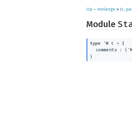
Up
–
melange
»
Js_pa
Module
St
type
'M t
 = 
{
comments : 
(
'
}