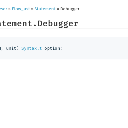
rser
»
Flow_ast
»
Statement
» Debugger
atement.Debugger
M
, unit)
Syntax.t
 option
;