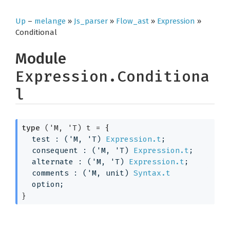
Up
–
melange
»
Js_parser
»
Flow_ast
»
Expression
»
Conditional
Module
Expression.Conditiona
l
type
('M, 'T) t
 = 
{
test : 
(
'M
, 
'T
)
Expression.t
;
consequent : 
(
'M
, 
'T
)
Expression.t
;
alternate : 
(
'M
, 
'T
)
Expression.t
;
comments : 
(
'M
, unit)
Syntax.t
option
;
}